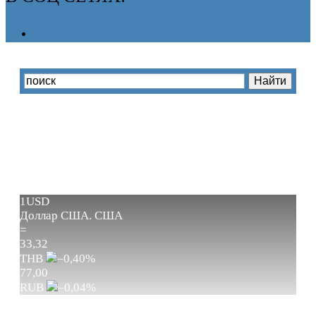
1USD
Доллар США.
США
=
33,32
THB
–0,40
%
77,00
RUB
–0,04
%