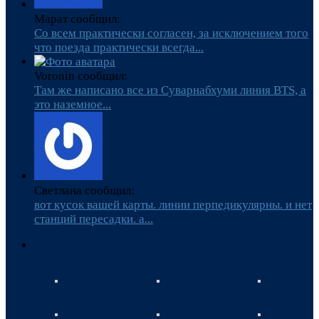
Марат сообщил:
Со всем практически согласен, за исключением того
что поезда практически всегда...
Voronin сообщил:
Там же написано все из Суварнабхуми линия BTS, а
это наземное...
Светлана сообщил:
вот кусок вашей карты. линии перпедикулярны. и нет
станций пересадки. а...