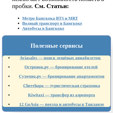
пробки.
См. Статьи:
Метро Бангкока BTS и MRT
Водный транспорт в Бангкоке
Автобусы в Бангкоке
Полезные сервисы
Aviasales — поиск дешёвых авиабилетов
Островок.ру — бронирование отелей
Суточно.ру — бронирование апартаментов
Cherehapa — туристическая страховка
Kiwitaxi — трансфер из аэропорта
12 GoAsia — поезда и автобусы в Таиланде