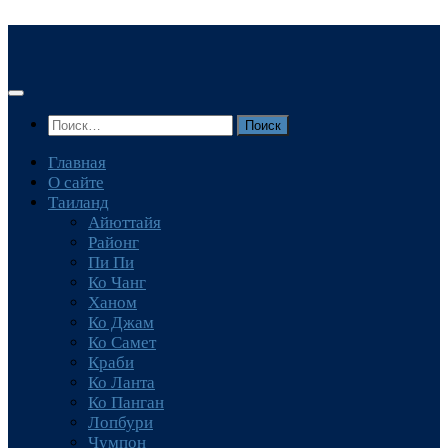
Перейти
к
содержимому
Найти:
Главная
О сайте
Таиланд
Айюттайя
Районг
Пи Пи
Ко Чанг
Ханом
Ко Джам
Ко Самет
Краби
Ко Ланта
Ко Панган
Лопбури
Чумпон