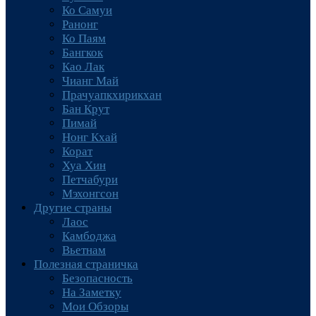
Ко Самуи
Ранонг
Ко Паям
Бангкок
Као Лак
Чианг Май
Прачуапкхирикхан
Бан Крут
Пимай
Нонг Кхай
Корат
Хуа Хин
Петчабури
Мэхонгсон
Другие страны
Лаос
Камбоджа
Вьетнам
Полезная страничка
Безопасность
На Заметку
Мои Обзоры