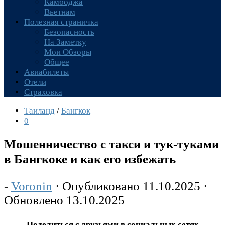
Камбоджа
Вьетнам
Полезная страничка
Безопасность
На Заметку
Мои Обзоры
Общее
Авиабилеты
Отели
Страховка
Таиланд
/
Бангкок
0
Мошенничество с такси и тук-туками
в Бангкоке и как его избежать
-
Voronin
· Опубликовано
11.10.2025
·
Обновлено
13.10.2025
Поделиться с друзьями в социальных сетях