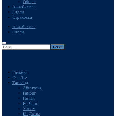
Общее
Авиабилеты
Отели
Страховка
Авиабилеты
Отели
Найти:
Главная
О сайте
Таиланд
Айюттайя
Районг
Пи Пи
Ко Чанг
Ханом
Ко Джам