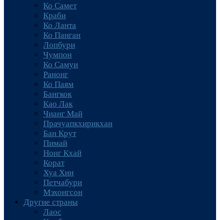
Ко Самет
Краби
Ко Ланта
Ко Панган
Лопбури
Чумпон
Ко Самуи
Ранонг
Ко Паям
Бангкок
Као Лак
Чианг Май
Прачуапкхирикхан
Бан Крут
Пимай
Нонг Кхай
Корат
Хуа Хин
Петчабури
Мэхонгсон
Другие страны
Лаос