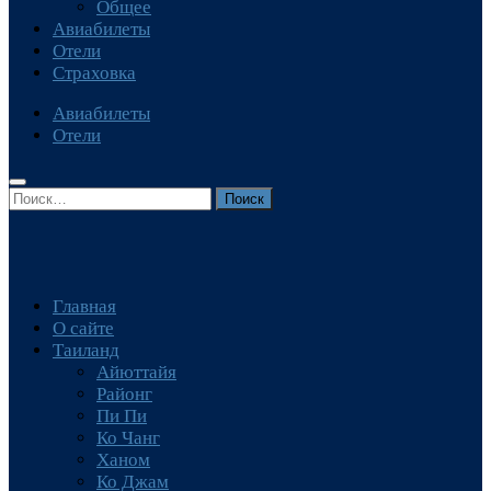
Общее
Авиабилеты
Отели
Страховка
Авиабилеты
Отели
Найти:
Главная
О сайте
Таиланд
Айюттайя
Районг
Пи Пи
Ко Чанг
Ханом
Ко Джам