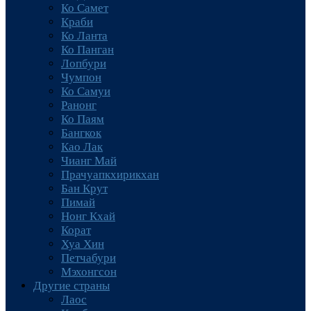
Ко Самет
Краби
Ко Ланта
Ко Панган
Лопбури
Чумпон
Ко Самуи
Ранонг
Ко Паям
Бангкок
Као Лак
Чианг Май
Прачуапкхирикхан
Бан Крут
Пимай
Нонг Кхай
Корат
Хуа Хин
Петчабури
Мэхонгсон
Другие страны
Лаос