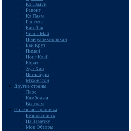
Ко Самуи
Ранонг
Ко Паям
Бангкок
Као Лак
Чианг Май
Прачуапкхирикхан
Бан Крут
Пимай
Нонг Кхай
Корат
Хуа Хин
Петчабури
Мэхонгсон
Другие страны
Лаос
Камбоджа
Вьетнам
Полезная страничка
Безопасность
На Заметку
Мои Обзоры