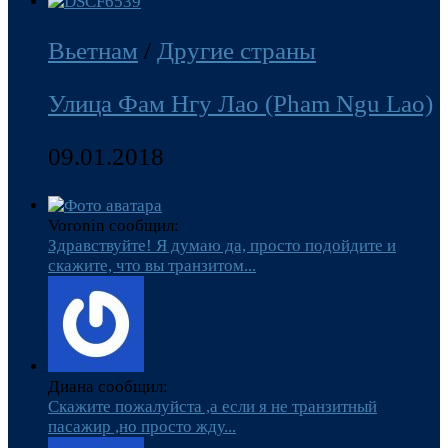
Вьетнам
/
Другие страны
Улица Фам Нгу Лао (Pham Ngu Lao)
09.01.2018
Voronin сообщил:
Здравствуйте! Я думаю да, просто подойдите и
скажите, что вы транзитом...
Диана сообщил:
Скажите пожалуйста ,а если я не транзитный
пасажир ,но просто жду...