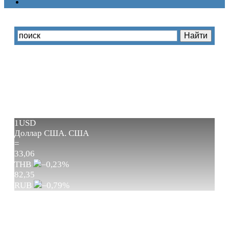
1USD
Доллар США.
США
=
33,06
THB
–0,23
%
82,35
RUB
–0,79
%