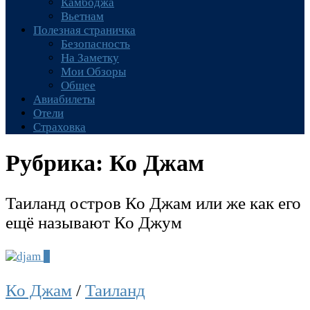
Камбоджа
Вьетнам
Полезная страничка
Безопасность
На Заметку
Мои Обзоры
Общее
Авиабилеты
Отели
Страховка
Рубрика:
Ко Джам
Таиланд остров Ко Джам или же как его
ещё называют Ко Джум
1
Ко Джам
/
Таиланд