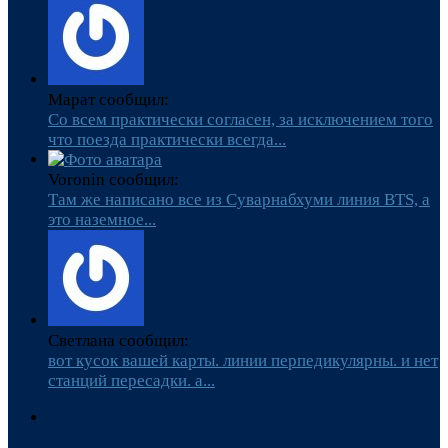
Марат сообщил:
Со всем практически согласен, за исключением того
что поезда практически всегда...
Voronin сообщил:
Там же написано все из Суварнабхуми линия BTS, а
это наземное...
Светлана сообщил:
вот кусок вашей карты. линии перпедикулярны. и нет
станций пересадки. а...