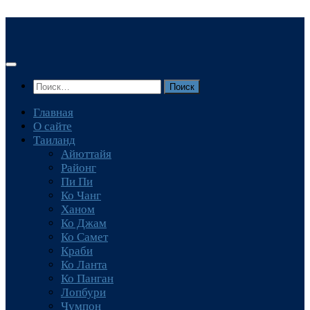
Перейти
к
содержимому
Найти:
Главная
О сайте
Таиланд
Айюттайя
Районг
Пи Пи
Ко Чанг
Ханом
Ко Джам
Ко Самет
Краби
Ко Ланта
Ко Панган
Лопбури
Чумпон