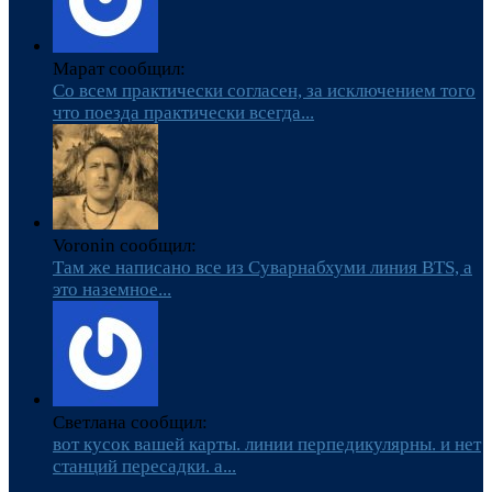
Марат сообщил:
Со всем практически согласен, за исключением того
что поезда практически всегда...
Voronin сообщил:
Там же написано все из Суварнабхуми линия BTS, а
это наземное...
Светлана сообщил:
вот кусок вашей карты. линии перпедикулярны. и нет
станций пересадки. а...