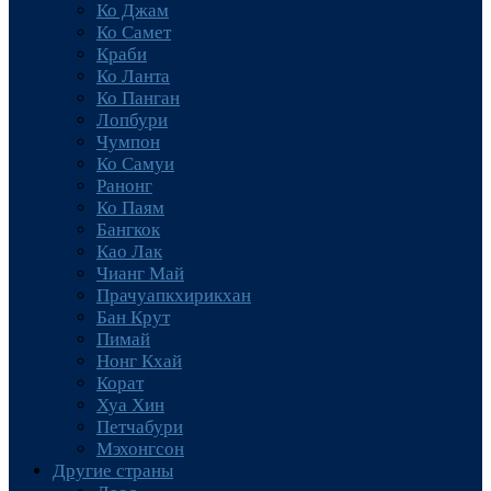
Ко Джам
Ко Самет
Краби
Ко Ланта
Ко Панган
Лопбури
Чумпон
Ко Самуи
Ранонг
Ко Паям
Бангкок
Као Лак
Чианг Май
Прачуапкхирикхан
Бан Крут
Пимай
Нонг Кхай
Корат
Хуа Хин
Петчабури
Мэхонгсон
Другие страны