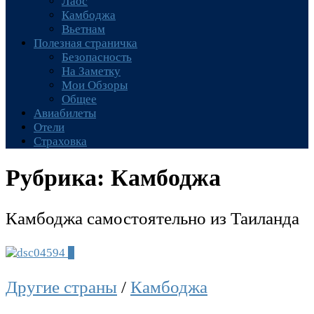
Лаос
Камбоджа
Вьетнам
Полезная страничка
Безопасность
На Заметку
Мои Обзоры
Общее
Авиабилеты
Отели
Страховка
Рубрика:
Камбоджа
Камбоджа самостоятельно из Таиланда
0
Другие страны
/
Камбоджа