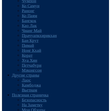
Чумпон
Ко Самуи
Ранонг
Ко Паям
Бангкок
Као Лак
Чианг Май
Прачуапкхирикхан
Бан Крут
Пимай
Нонг Кхай
Корат
Хуа Хин
Петчабури
Мэхонгсон
Другие страны
Лаос
Камбоджа
Вьетнам
Полезная страничка
Безопасность
На Заметку
Мои Обзоры