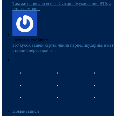
Там же написано все из Суварнабхуми линия BTS, а
это наземное...
Светлана сообщил:
вот кусок вашей карты. линии перпедикулярны. и нет
станций пересадки. а...
Новые записи