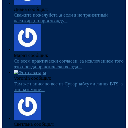
Диана сообщил:
Скажите пожалуйста ,а если я не транзитный
пасажир ,но просто жду...
Марат сообщил:
Со всем практически согласен, за исключением того
что поезда практически всегда...
Voronin сообщил:
Там же написано все из Суварнабхуми линия BTS, а
это наземное...
Светлана сообщил: