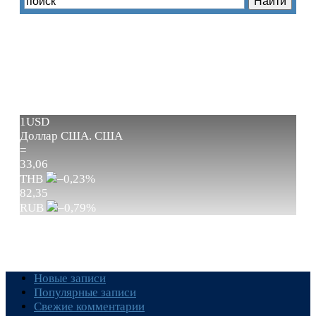
1USD
Доллар США.
США
=
33,06
THB
–0,23
%
82,35
RUB
–0,79
%
Новые записи
Популярные записи
Свежие комментарии