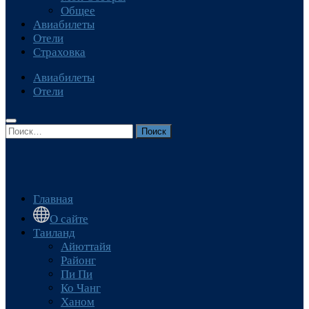
Общее
Авиабилеты
Отели
Страховка
Авиабилеты
Отели
Найти:
Главная
О сайте
Таиланд
Айюттайя
Районг
Пи Пи
Ко Чанг
Ханом