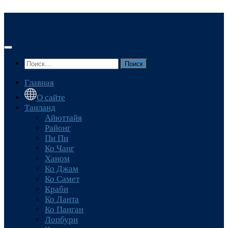
Перейти
к
содержимому
Найти:
Главная
О сайте
Таиланд
Айюттайя
Районг
Пи Пи
Ко Чанг
Ханом
Ко Джам
Ко Самет
Краби
Ко Ланта
Ко Панган
Лопбури