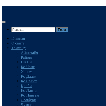
Перейти
к
содержимому
Найти:
Главная
О сайте
Таиланд
Айюттайя
Районг
Пи Пи
Ко Чанг
Ханом
Ко Джам
Ко Самет
Краби
Ко Ланта
Ко Панган
Лопбури
Чумпон