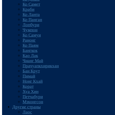
Ко Самет
Краби
Ко Ланта
Ко Панган
Лопбури
Чумпон
Ко Самуи
Ранонг
Ко Паям
Бангкок
Као Лак
Чианг Май
Прачуапкхирикхан
Бан Крут
Пимай
Нонг Кхай
Корат
Хуа Хин
Петчабури
Мэхонгсон
Другие страны
Лаос