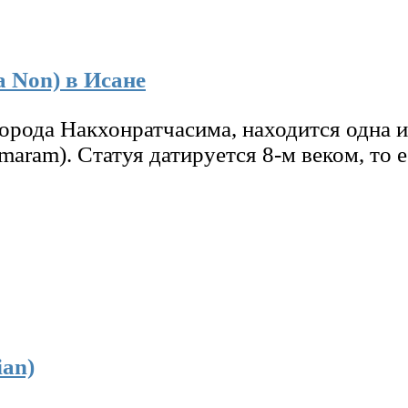
 Non) в Исане
орода Накхонратчасима, находится одна 
aram). Статуя датируется 8-м веком, то е
ian)