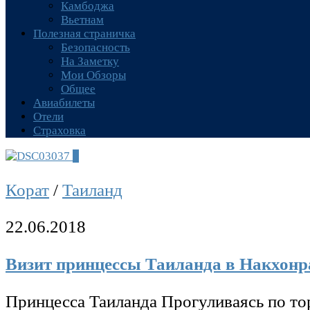
Камбоджа
Вьетнам
Полезная страничка
Безопасность
На Заметку
Мои Обзоры
Общее
Авиабилеты
Отели
Страховка
0
Корат
/
Таиланд
22.06.2018
Визит принцессы Таиланда в Накхонр
Принцесса Таиланда Прогуливаясь по то