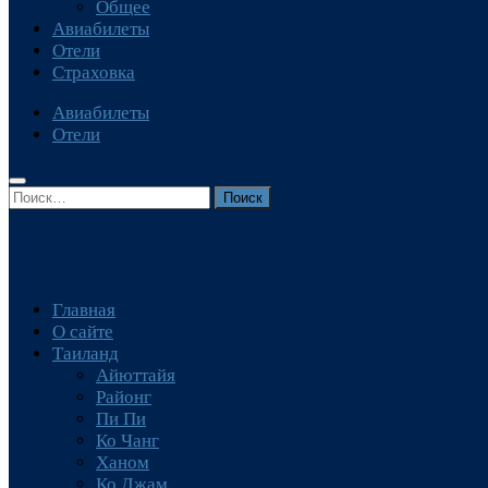
Общее
Авиабилеты
Отели
Страховка
Авиабилеты
Отели
Найти:
Главная
О сайте
Таиланд
Айюттайя
Районг
Пи Пи
Ко Чанг
Ханом
Ко Джам