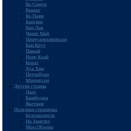
Ко Самуи
Ранонг
Ко Паям
Бангкок
Као Лак
Чианг Май
Прачуапкхирикхан
Бан Крут
Пимай
Нонг Кхай
Корат
Хуа Хин
Петчабури
Мэхонгсон
Другие страны
Лаос
Камбоджа
Вьетнам
Полезная страничка
Безопасность
На Заметку
Мои Обзоры