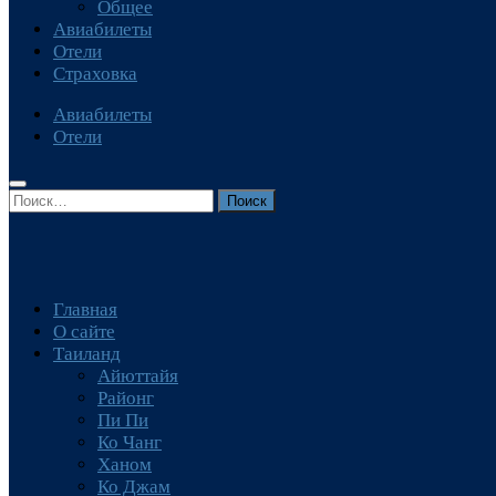
Общее
Авиабилеты
Отели
Страховка
Авиабилеты
Отели
Найти:
Главная
О сайте
Таиланд
Айюттайя
Районг
Пи Пи
Ко Чанг
Ханом
Ко Джам