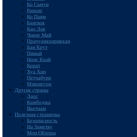
Ко Самуи
Ранонг
Ко Паям
Бангкок
Као Лак
Чианг Май
Прачуапкхирикхан
Бан Крут
Пимай
Нонг Кхай
Корат
Хуа Хин
Петчабури
Мэхонгсон
Другие страны
Лаос
Камбоджа
Вьетнам
Полезная страничка
Безопасность
На Заметку
Мои Обзоры