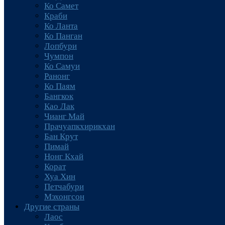
Ко Самет
Краби
Ко Ланта
Ко Панган
Лопбури
Чумпон
Ко Самуи
Ранонг
Ко Паям
Бангкок
Као Лак
Чианг Май
Прачуапкхирикхан
Бан Крут
Пимай
Нонг Кхай
Корат
Хуа Хин
Петчабури
Мэхонгсон
Другие страны
Лаос