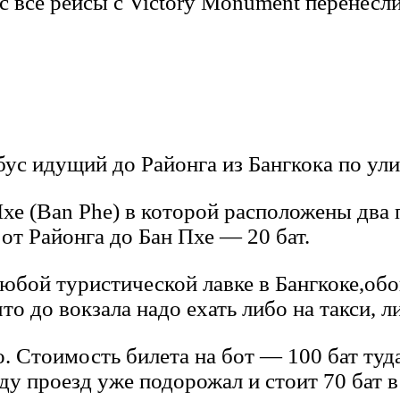
с все рейсы с Victory Monument перенесл
бус идущий до Районга из Бангкока по ул
Пхе (Ban Phe) в которой расположены два 
 от Районга до Бан Пхе — 20 бат.
бой туристической лавке в Бангкоке,обой
то до вокзала надо ехать либо на такси, л
 Стоимость билета на бот — 100 бат туда
оду проезд уже подорожал и стоит 70 бат в