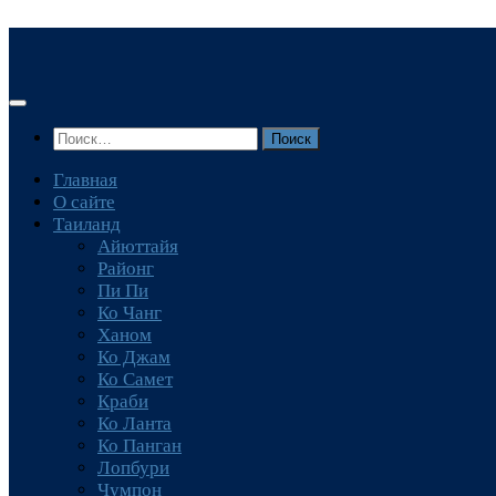
Перейти
к
содержимому
Найти:
Главная
О сайте
Таиланд
Айюттайя
Районг
Пи Пи
Ко Чанг
Ханом
Ко Джам
Ко Самет
Краби
Ко Ланта
Ко Панган
Лопбури
Чумпон