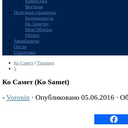
Камбоджа
Вьетнам
Полезная страничка
Безопасность
На Заметку
Мои Обзоры
Общее
Авиабилеты
Отели
Страховка
Ко Самет
/
Таиланд
5
Ко Самет (Ko Samet)
-
Voronin
· Опубликовано
05.06.2016
· О