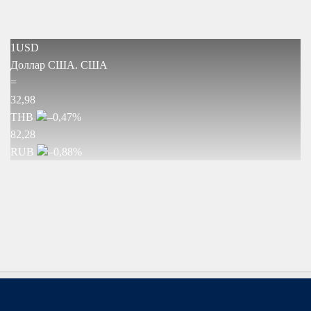
1USD
Доллар США.
США
=
32,98
THB
–0,47
%
82,28
RUB
–0,88
%