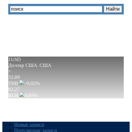
1USD
Доллар США.
США
=
32,89
THB
–0,02
%
82,27
RUB
0,00
%
Новые записи
Популярные записи