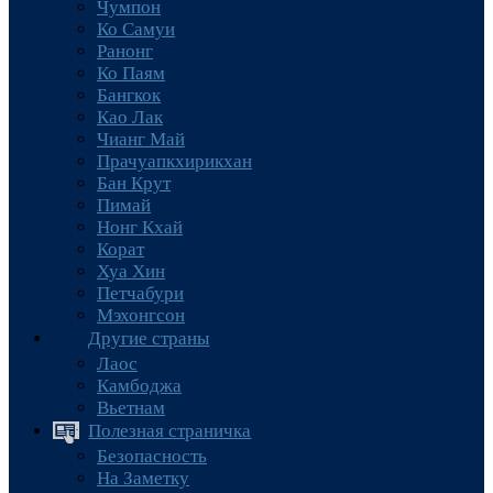
Чумпон
Ко Самуи
Ранонг
Ко Паям
Бангкок
Као Лак
Чианг Май
Прачуапкхирикхан
Бан Крут
Пимай
Нонг Кхай
Корат
Хуа Хин
Петчабури
Мэхонгсон
Другие страны
Лаос
Камбоджа
Вьетнам
Полезная страничка
Безопасность
На Заметку