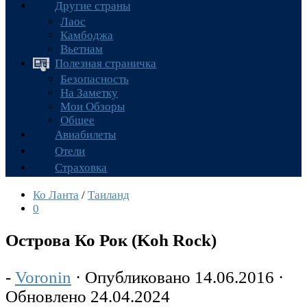
Другие страны
Лаос
Камбоджа
Вьетнам
Полезная страничка
Безопасность
На Заметку
Мои Обзоры
Общее
Авиабилеты
Отели
Страховка
Ко Ланта
/
Таиланд
0
Острова Ко Рок (Koh Rock)
-
Voronin
· Опубликовано
14.06.2016
·
Обновлено
24.04.2024