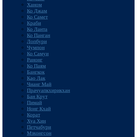
Ханом
Ко Джам
Ко Самет
Краби
Ко Ланта
Ко Панган
Лопбури
Чумпон
Ко Самуи
Ранонг
Ко Паям
Бангкок
Као Лак
Чианг Май
Прачуапкхирикхан
Бан Крут
Пимай
Нонг Кхай
Корат
Хуа Хин
Петчабури
Мэхонгсон