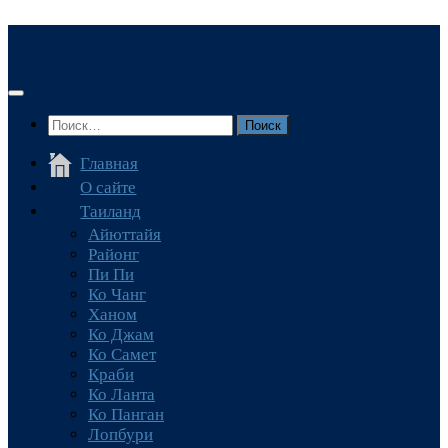
Перейти
к
содержимому
Найти:
Главная
О сайте
Таиланд
Айюттайя
Районг
Пи Пи
Ко Чанг
Ханом
Ко Джам
Ко Самет
Краби
Ко Ланта
Ко Панган
Лопбури