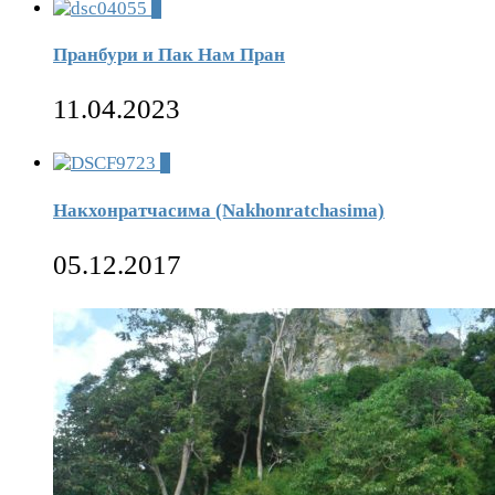
0
Пранбури и Пак Нам Пран
11.04.2023
7
Накхонратчасима (Nakhonratchasima)
05.12.2017