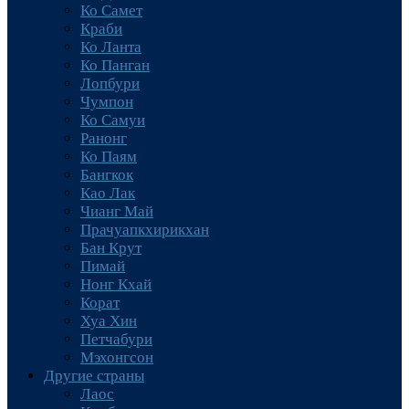
Ко Самет
Краби
Ко Ланта
Ко Панган
Лопбури
Чумпон
Ко Самуи
Ранонг
Ко Паям
Бангкок
Као Лак
Чианг Май
Прачуапкхирикхан
Бан Крут
Пимай
Нонг Кхай
Корат
Хуа Хин
Петчабури
Мэхонгсон
Другие страны
Лаос