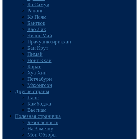
Ко Самуи
Ранонг
Ко Паям
Бангкок
Као Лак
Чианг Май
Прачуапкхирикхан
Бан Крут
Пимай
Нонг Кхай
Корат
Хуа Хин
Петчабури
Мэхонгсон
Другие страны
Лаос
Камбоджа
Вьетнам
Полезная страничка
Безопасность
На Заметку
Мои Обзоры