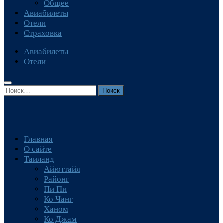
Общее
Авиабилеты
Отели
Страховка
Авиабилеты
Отели
Найти:
Главная
О сайте
Таиланд
Айюттайя
Районг
Пи Пи
Ко Чанг
Ханом
Ко Джам