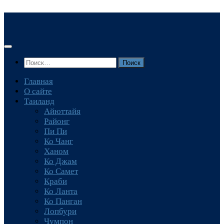
Перейти
к
содержимому
Найти:
Главная
О сайте
Таиланд
Айюттайя
Районг
Пи Пи
Ко Чанг
Ханом
Ко Джам
Ко Самет
Краби
Ко Ланта
Ко Панган
Лопбури
Чумпон