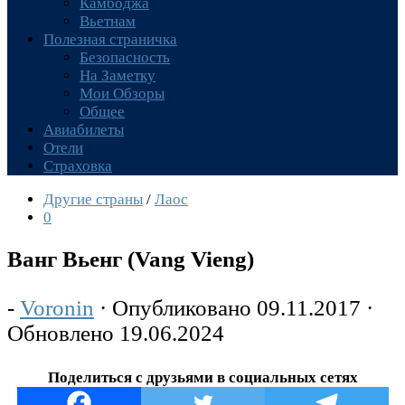
Камбоджа
Вьетнам
Полезная страничка
Безопасность
На Заметку
Мои Обзоры
Общее
Авиабилеты
Отели
Страховка
Другие страны
/
Лаос
0
Ванг Вьенг (Vang Vieng)
-
Voronin
· Опубликовано
09.11.2017
·
Обновлено
19.06.2024
Поделиться с друзьями в социальных сетях