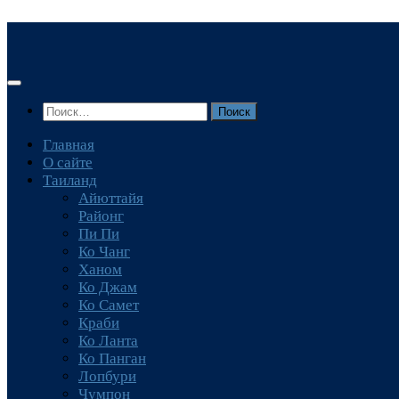
Перейти
к
содержимому
Найти:
Главная
О сайте
Таиланд
Айюттайя
Районг
Пи Пи
Ко Чанг
Ханом
Ко Джам
Ко Самет
Краби
Ко Ланта
Ко Панган
Лопбури
Чумпон