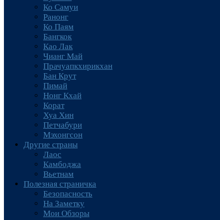
Ко Самуи
Ранонг
Ко Паям
Бангкок
Као Лак
Чианг Май
Прачуапкхирикхан
Бан Крут
Пимай
Нонг Кхай
Корат
Хуа Хин
Петчабури
Мэхонгсон
Другие страны
Лаос
Камбоджа
Вьетнам
Полезная страничка
Безопасность
На Заметку
Мои Обзоры