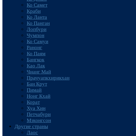
Ко Самет
Краби
Ко Ланта
Ко Панган
Лопбури
Чумпон
Ко Самуи
Ранонг
Ко Паям
Бангкок
Као Лак
Чианг Май
Прачуапкхирикхан
Бан Крут
Пимай
Нонг Кхай
Корат
Хуа Хин
Петчабури
Мэхонгсон
Другие страны
Лаос