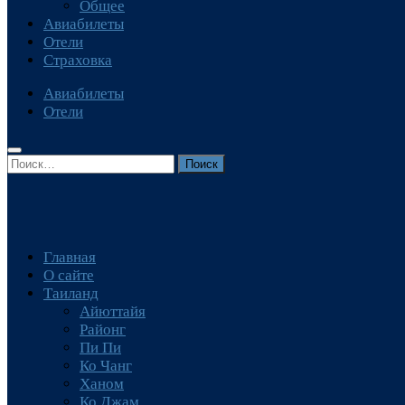
Общее
Авиабилеты
Отели
Страховка
Авиабилеты
Отели
Найти:
Главная
О сайте
Таиланд
Айюттайя
Районг
Пи Пи
Ко Чанг
Ханом
Ко Джам