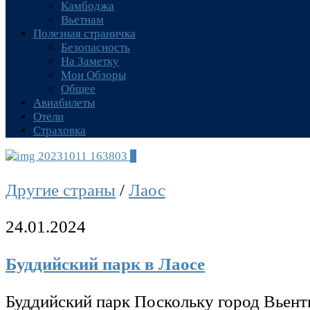
Камбоджа
Вьетнам
Полезная страничка
Безопасность
На Заметку
Мои Обзоры
Общее
Авиабилеты
Отели
Страховка
0
Другие страны
/
Лаос
24.01.2024
Буддийский парк в Лаосе
Буддийский парк Поскольку город Вьент