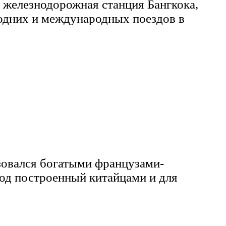
я железнодорожная станция Бангкока,
родних и международных поездов в
зовался богатыми французами-
род построенный китайцами и для