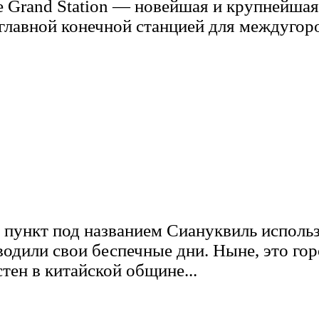
e Grand Station — новейшая и крупнейша
 главной конечной станцией для междуго
 пункт под названием Сиануквиль исполь
оводили свои беспечные дни. Ныне, это го
тен в китайской общине...