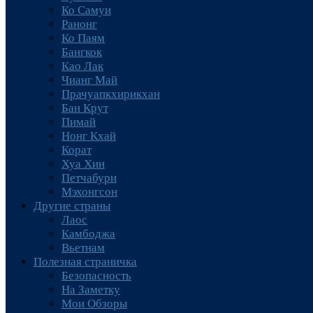
Ко Самуи
Ранонг
Ко Паям
Бангкок
Као Лак
Чианг Май
Прачуапкхирикхан
Бан Крут
Пимай
Нонг Кхай
Корат
Хуа Хин
Петчабури
Мэхонгсон
Другие страны
Лаос
Камбоджа
Вьетнам
Полезная страничка
Безопасность
На Заметку
Мои Обзоры