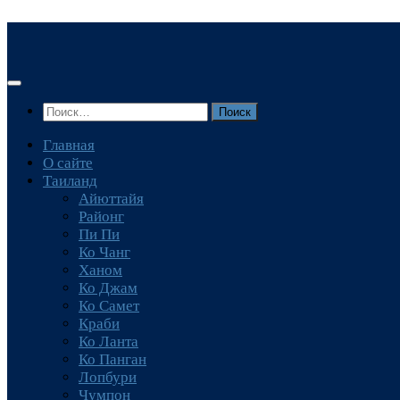
Перейти
к
содержимому
Найти:
Главная
О сайте
Таиланд
Айюттайя
Районг
Пи Пи
Ко Чанг
Ханом
Ко Джам
Ко Самет
Краби
Ко Ланта
Ко Панган
Лопбури
Чумпон