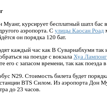
г
Муанг, курсирует бесплатный шатл бас в
другого аэропорта. С
улицы Каосан Роад
м
дётся он порядка 120 бат.
ят каждый час как В Суварнабхуми так и 
браться на поезде с вокзала
Хуа Лампонг
те его с запасом времени, так как поезда 
обус N29. Стоимость билета будет порядка
 станции BTS Силом. Из аэропорта Дон М
тра до 23 часов.