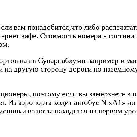
если вам понадобится,что либо распечатат
тернет кафе. Стоимость номера в гостиниц
ом.
кортов как в Суварнабхуми например и ма
и на другую сторону дороги по наземному
ционеры, поэтому если вы замёрзнете в п
я. Из аэропорта ходит автобус N «А1» до
бменники валюты находятся на первом уро