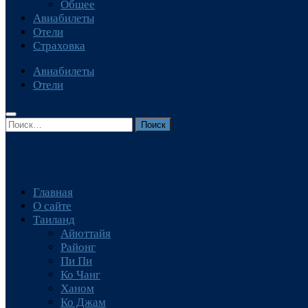
Общее
Авиабилеты
Отели
Страховка
Авиабилеты
Отели
Найти:
Главная
О сайте
Таиланд
Айюттайя
Районг
Пи Пи
Ко Чанг
Ханом
Ко Джам