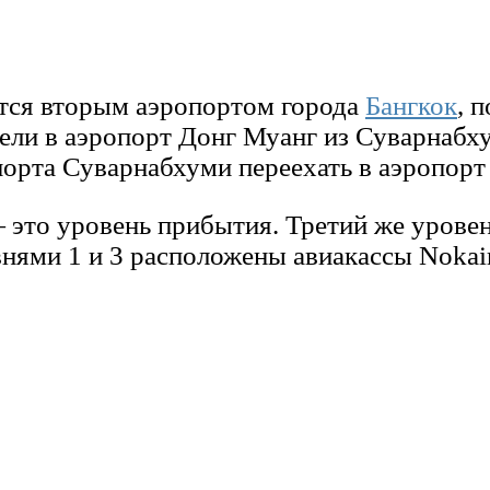
тся вторым аэропортом города
Бангкок
, 
ли в аэропорт Донг Муанг из Суварнабхум
порта Суварнабхуми переехать в аэропорт
это уровень прибытия. Третий же уровень
ями 1 и 3 расположены авиакассы Nokair, 