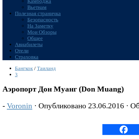
Камбоджа
Вьетнам
Полезная страничка
Безопасность
На Заметку
Мои Обзоры
Общее
Авиабилеты
Отели
Страховка
Бангкок
/
Таиланд
3
Аэропорт Дон Муанг (Don Muang)
-
Voronin
· Опубликовано
23.06.2016
· О