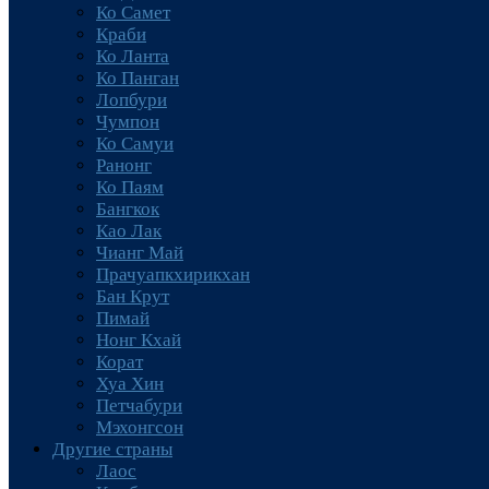
Ко Самет
Краби
Ко Ланта
Ко Панган
Лопбури
Чумпон
Ко Самуи
Ранонг
Ко Паям
Бангкок
Као Лак
Чианг Май
Прачуапкхирикхан
Бан Крут
Пимай
Нонг Кхай
Корат
Хуа Хин
Петчабури
Мэхонгсон
Другие страны
Лаос