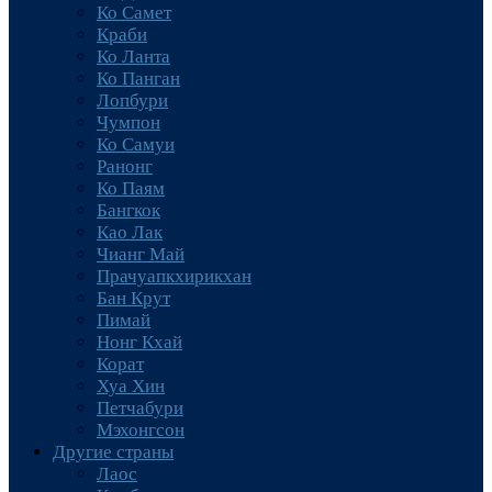
Ко Самет
Краби
Ко Ланта
Ко Панган
Лопбури
Чумпон
Ко Самуи
Ранонг
Ко Паям
Бангкок
Као Лак
Чианг Май
Прачуапкхирикхан
Бан Крут
Пимай
Нонг Кхай
Корат
Хуа Хин
Петчабури
Мэхонгсон
Другие страны
Лаос