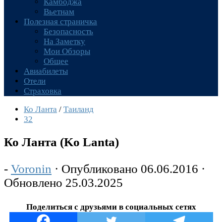
Камбоджа
Вьетнам
Полезная страничка
Безопасность
На Заметку
Мои Обзоры
Общее
Авиабилеты
Отели
Страховка
Ко Ланта
/
Таиланд
32
Ко Ланта (Ko Lanta)
-
Voronin
· Опубликовано
06.06.2016
·
Обновлено
25.03.2025
Поделиться с друзьями в социальных сетях