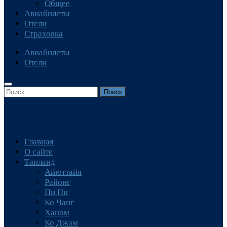
Общее
Авиабилеты
Отели
Страховка
Авиабилеты
Отели
Найти:
Главная
О сайте
Таиланд
Айюттайя
Районг
Пи Пи
Ко Чанг
Ханом
Ко Джам