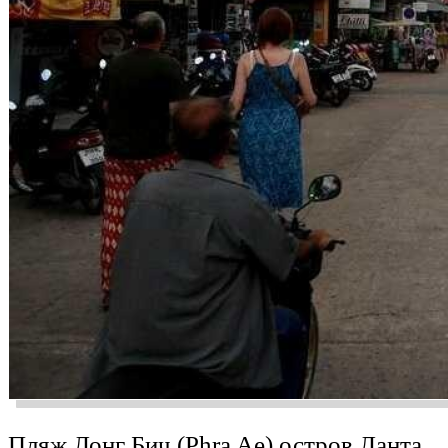
Пляж Лонг Бич (Phra Ae) остров Ланта