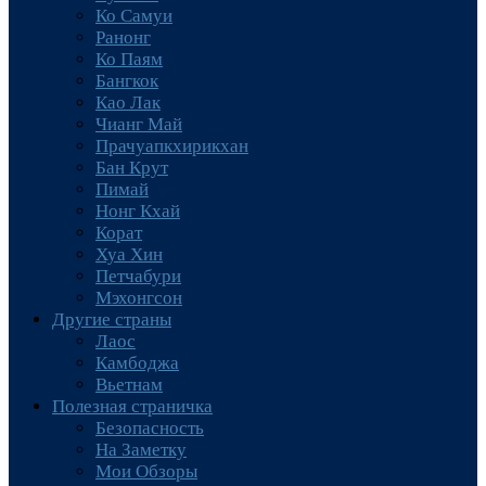
Ко Самуи
Ранонг
Ко Паям
Бангкок
Као Лак
Чианг Май
Прачуапкхирикхан
Бан Крут
Пимай
Нонг Кхай
Корат
Хуа Хин
Петчабури
Мэхонгсон
Другие страны
Лаос
Камбоджа
Вьетнам
Полезная страничка
Безопасность
На Заметку
Мои Обзоры