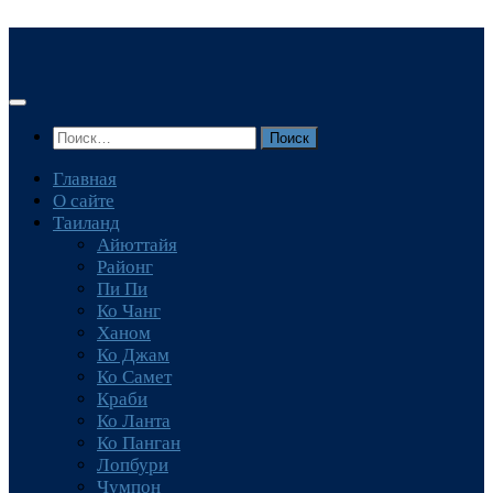
Перейти
к
содержимому
Найти:
Главная
О сайте
Таиланд
Айюттайя
Районг
Пи Пи
Ко Чанг
Ханом
Ко Джам
Ко Самет
Краби
Ко Ланта
Ко Панган
Лопбури
Чумпон